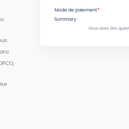
Mode de paiement
*
on
Summary
Vous avez des ques
ous
lanc
(OPCO,
ise